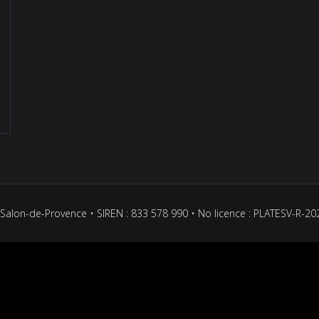
Salon-de-Provence • SIREN : 833 578 990 • No licence : PLATESV-R-2