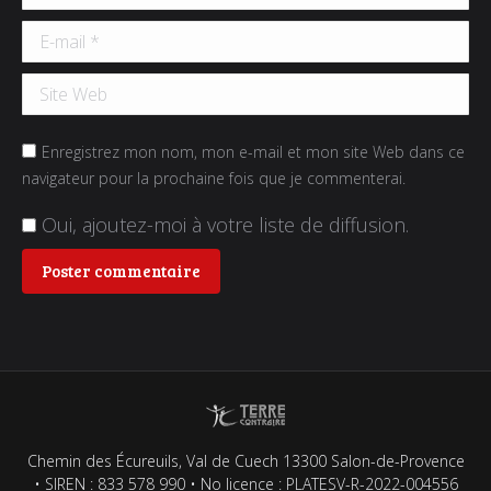
E-mail *
Site Web
Enregistrez mon nom, mon e-mail et mon site Web dans ce
navigateur pour la prochaine fois que je commenterai.
Oui, ajoutez-moi à votre liste de diffusion.
Poster commentaire
Chemin des Écureuils, Val de Cuech 13300 Salon-de-Provence
• SIREN : 833 578 990 • No licence : PLATESV-R-2022-004556