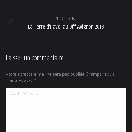
Navigation
PRÉCÉDENT
album
La Terre d’Havel au Off Avignon 2018
Album
précédent
:
Laisser un commentaire
Votre adresse e-mail ne sera pas publiée Champs requis
marqués avec
*
Commentaire