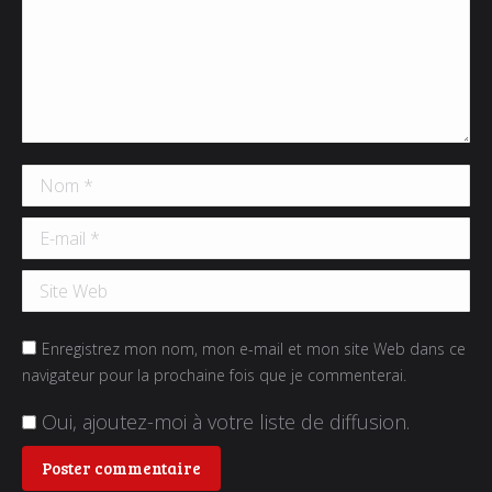
Nom *
E-mail *
Site Web
Enregistrez mon nom, mon e-mail et mon site Web dans ce
navigateur pour la prochaine fois que je commenterai.
Oui, ajoutez-moi à votre liste de diffusion.
Poster commentaire