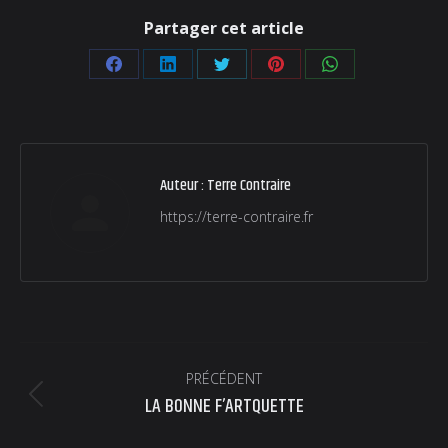
Partager cet article
Partager
Partager
Partager
Partager
Partager
sur
sur
sur
sur
sur
Facebook
LinkedIn
Twitter
Pinterest
WhatsApp
Auteur :
Terre Contraire
https://terre-contraire.fr
Navigation
PRÉCÉDENT
article
LA BONNE F’ARTQUETTE
Article
précédent