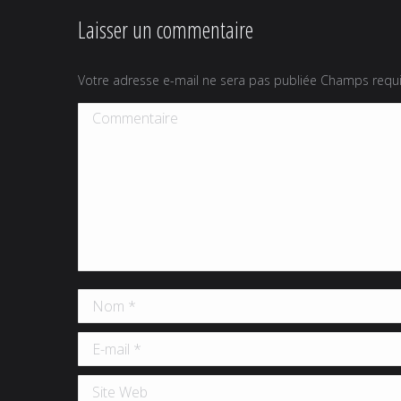
Laisser un commentaire
Votre adresse e-mail ne sera pas publiée Champs req
Commentaire
Nom *
E-mail *
Site Web