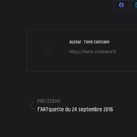
Partag
sur
Faceb
Auteur :
Terre Contraire
https://terre-contraire.fr
Navigation
PRÉCÉDENT
article
Article
f’ARTquette du 24 septembre 2016
précédent
: