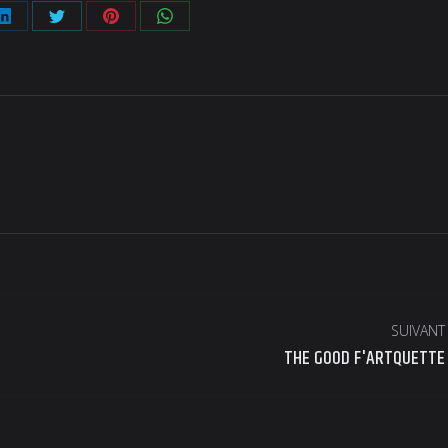
er
Partager
Partager
Partager
Partager
sur
sur
sur
sur
ook
LinkedIn
Twitter
Pinterest
WhatsApp
SUIVANT
Article
THE GOOD F'ARTQUETTE
suivant
: