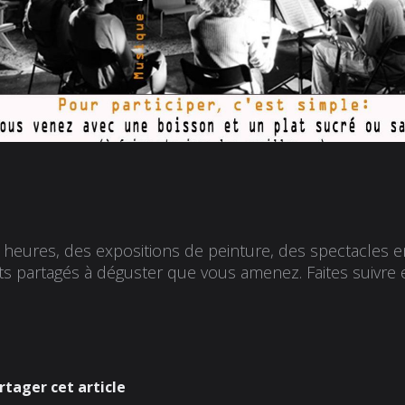
4 heures, des expositions de peinture, des spectacles e
lats partagés à déguster que vous amenez. Faites suivre 
rtager cet article