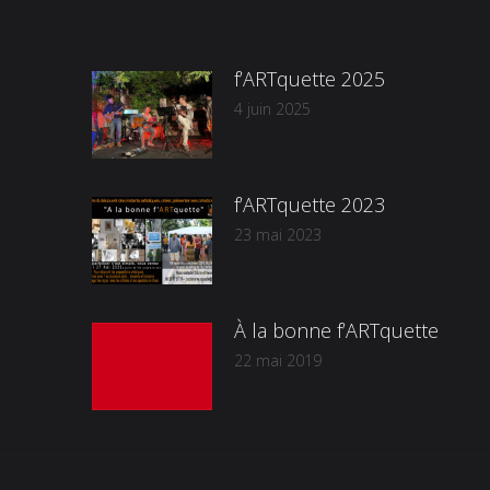
f’ARTquette 2025
4 juin 2025
f’ARTquette 2023
23 mai 2023
2
À la bonne f’ARTquette
22 mai 2019