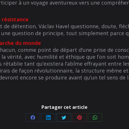
rticiper à un voyage aventureux vers une compréhen
– résistance
 de détention, Václav Havel questionne, doute, fléc
st une question de principe, tout simplement parce qu’
marche du monde
 chacun, comme point de départ d’une prise de conscie
s la vérité, avec humilité et éthique que l’on soit ho
établie tant qu’existera l’abîme effrayant entre les p
rais de façon révolutionnaire, la structure même et 
evront encore se produire avant qu’un tel sens de la
Partager cet article
Partager
Partager
Partager
Partager
Partager