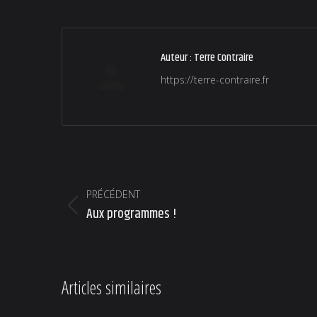
Auteur :
Terre Contraire
https://terre-contraire.fr
Navigation
PRÉCÉDENT
article
Article
Aux programmes !
précédent
:
Articles similaires