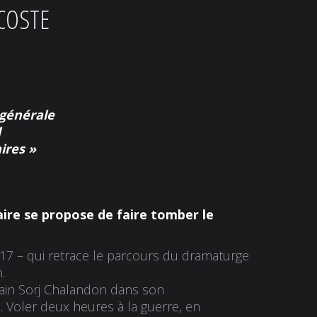
ACOSTE
 générale
d
ires »
aire se propose de faire tomber le
017 – qui retrace le parcours du dramaturge
.
ivain Sorj Chalandon dans son
 Voler deux heures à la guerre, en