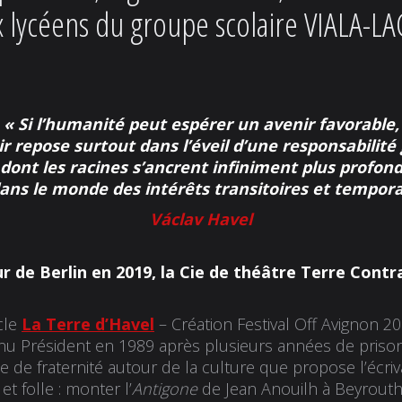
x lycéens du groupe scolaire VIALA-L
« Si l’humanité peut espérer un avenir favorable,
ir repose surtout dans l’éveil d’une responsabilité
dont les racines s’ancrent infiniment plus profon
ans le monde des intérêts transitoires et tempora
Václav
Havel
ur de Berlin en 2019, la Cie de théâtre Terre Contr
cle
La Terre d’Havel
– Création Festival Off Avignon 2
nu Président en 1989 après plusieurs années de prison
le de fraternité autour de la culture que propose l’écr
t folle : monter l’
Antigone
de Jean Anouilh à Beyrouth.