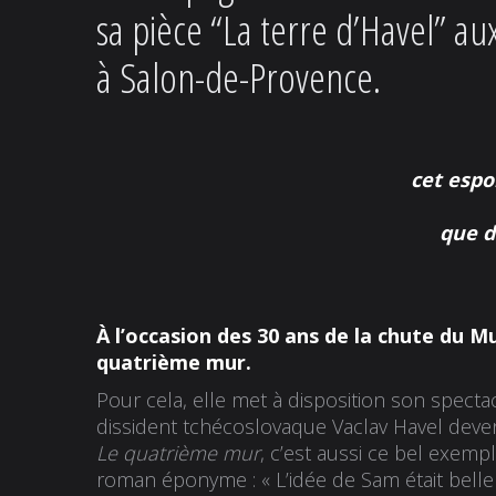
sa pièce “
La terre d’Havel
” au
à Salon-de-Provence.
cet espo
que d
À l’occasion des 30 ans de la chute du M
quatrième mur
.
Pour cela, elle met à disposition son specta
dissident tchécoslovaque Vaclav Havel deve
Le quatrième mur
, c’est aussi ce bel exemp
roman éponyme : « L’idée de Sam était belle e