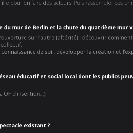
ille pour en faire des acteurs. Puis rassembler ces e
te du mur de Berlin et la chute du quatrième mur vi
’ouverture sur l’autre
(altérité) : découvrir commen
ollectif.
a connaissance de soi
: développer la création et l’ex
éseau éducatif et social local dont les publics peu
, OF d’insertion…)
spectacle existant ?