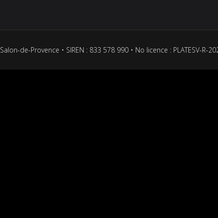
Salon-de-Provence • SIREN : 833 578 990 • No licence : PLATESV-R-2